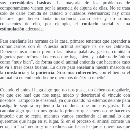
sus
necesidades básicas
. La mayoría de los problemas de
comportamiento vienen por la ausencia de alguna de ellas. No se trata
solo de darle comida de calidad o cuidados veterinarios; hay otros
factores que tienen tanta importancia como esto y no somos
conscientes de ello, por ejemplo, el
contacto social
y un
estimulación
adecuada.
Para enseñarle las normas de la casa, primero tenemos que aprender a
comunicarnos con él. Nuestra actitud siempre ha de ser calmada.
Debemos usar como premio las misma palabras, gestos, comida o
juguetes para reforzar las cosas que haga bien, y palabras de ánimo
como “muy bien”, de forma que el animal entienda que hacernos caso
le va a traer cosas buenas. La clave para enseñar a nuestra mascota es
la
constancia
y la
paciencia
. Si somos
coherentes
, con el tiempo e
animal irá entendiendo lo que queremos de él y lo repetirá.
Cuando el animal haga algo que no nos gusta, no debemos regañarle,
ya que eso hará que nos tenga miedo y deteriorará el vínculo con
nosotros. Tampoco le enseñará, ya que cuando no estemos delante para
castigarle seguirá repitiendo la conducta que no nos gusta. Para
cambiar algo que no nos gusta lo primero que tenemos que hacer es
impedir que se repita mientras vamos enseñando al animal lo que
queremos que haga en su lugar. Si en el proceso el animal comete un
error, un “no” neutro y una redirección hacia lo que sí queremos que