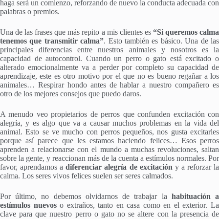
haga será un comienzo, reforzando de nuevo la conducta adecuada con
palabras o premios.
Una de las frases que más repito a mis clientes es
“Si queremos calm
tenemos que transmitir calma”
. Esto también es básico. Una de la
principales diferencias entre nuestros animales y nosotros es la
capacidad de autocontrol. Cuando un perro o gato está excitado o
alterado emocionalmente va a perder por completo su capacidad de
aprendizaje, este es otro motivo por el que no es bueno regañar a los
animales… Respirar hondo antes de hablar a nuestro compañero es
otro de los mejores consejos que puedo daros.
A menudo veo propietarios de perros que confunden excitación con
alegría, y es algo que va a causar muchos problemas en la vida del
animal. Esto se ve mucho con perros pequeños, nos gusta excitarles
porque así parece que les estamos haciendo felices… Esos perros
aprenden a relacionarse con el mundo a muchas revoluciones, saltan
sobre la gente, y reaccionan más de la cuenta a estímulos normales. Por
favor, aprendamos a
diferenciar alegría de excitación
y a reforzar l
calma. Los seres vivos felices suelen ser seres calmados.
Por último, no debemos olvidarnos de trabajar la
habituación 
estímulos nuevos
o extraños, tanto en casa como en el exterior. L
clave para que nuestro perro o gato no se altere con la presencia de