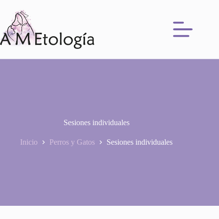
Saltar
al
contenido
Sesiones individuales
Inicio
Perros y Gatos
Sesiones individuales